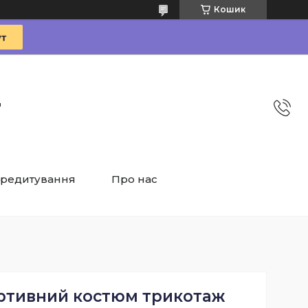
Кошик
"
редитування
Про нас
ртивний костюм трикотаж