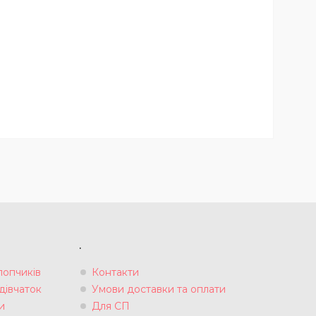
.
лопчиків
Контакти
дівчаток
Умови доставки та оплати
и
Для СП