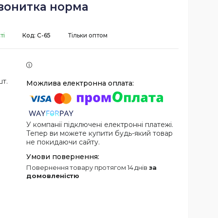
вонитка норма
ті
Код:
С-65
Тільки оптом
шт.
У компанії підключені електронні платежі.
Тепер ви можете купити будь-який товар
не покидаючи сайту.
повернення товару протягом 14 днів
за
домовленістю