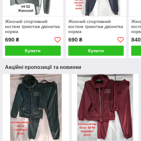
Жіночий спортивний
Жіночий спортивний
Жіно
костюм трикотаж двонитка
костюм трикотаж двонитка
кост
норма
норма
норм
690
690
840
₴
₴
Купити
Купити
Акційні пропозиції та новинки