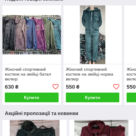
Жіночий спортивний
Жіночий спортивний
Жіно
костюм на змійці батал
костюм на змійці норма
кост
велюр
велюр
вел
630
550
550
₴
₴
Купити
Купити
Акційні пропозиції та новинки