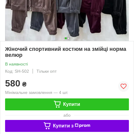
Жіночий спортивний костюм на змійці норма
велюр
В наявності
Код: SH-502
Тільки опт
580
₴
Мінімальне замовлення — 4 шт.
Купити
або
Купити з