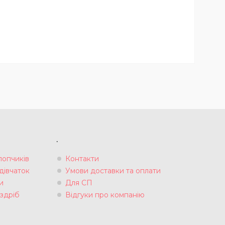
.
лопчиків
Контакти
дівчаток
Умови доставки та оплати
и
Для СП
здріб
Відгуки про компанію