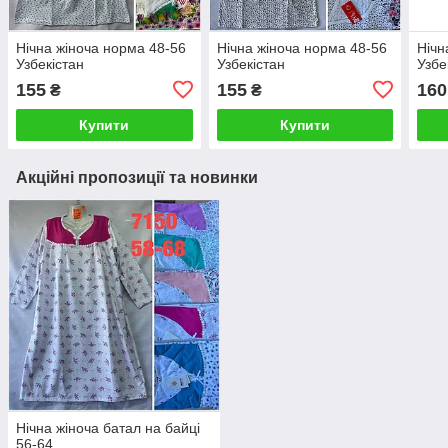
Нічна жіноча норма 48-56
Нічна жіноча норма 48-56
Нічн
Узбекістан
Узбекістан
Узбе
155
155
160
₴
₴
Купити
Купити
Акційні пропозиції та новинки
Нічна жіноча батал на байці
56-64