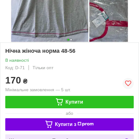
Нічна жіноча норма 48-56
В наявності
Код: D-71
Тільки опт
170
₴
Мінімальне замовлення — 5 шт.
Купити
або
Купити з