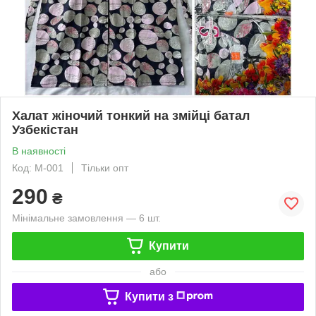
Халат жіночий тонкий на змійці батал
Узбекістан
В наявності
Код: М-001
Тільки опт
290
₴
Мінімальне замовлення — 6 шт.
Купити
або
Купити з