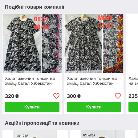
Подібні товари компанії
Халат жіночий тонкий на
Халат жіночий тонкий на
Хала
змійці батал Узбекістан
змійці батал Узбекістан
на з
320
300
235
₴
₴
Купити
Купити
Акційні пропозиції та новинки