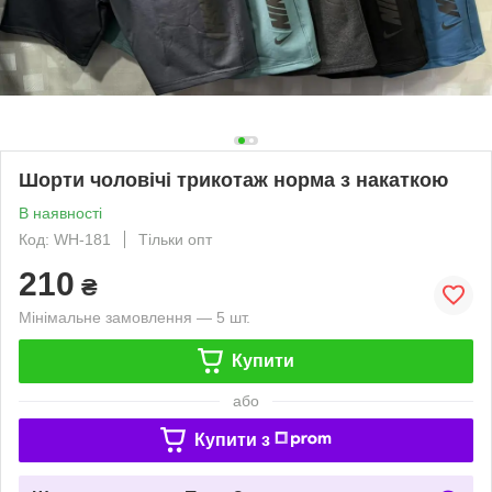
Шорти чоловічі трикотаж норма з накаткою
В наявності
Код: WH-181
Тільки опт
210
₴
Мінімальне замовлення — 5 шт.
Купити
або
Купити з