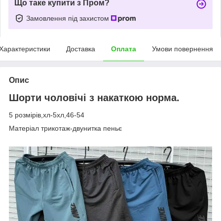
Що таке купити з Пром?
Замовлення під захистом
Характеристики
Доставка
Оплата
Умови повернення
Опис
Шорти чоловічі з накаткою норма.
5 розмірів,хл-5хл,46-54
Матеріал трикотаж-двунитка пеньє