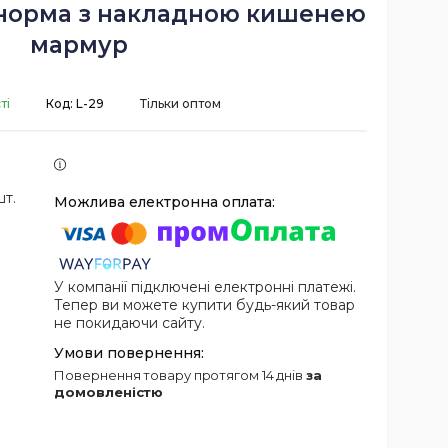
 норма з накладною кишенею
мармур
ті
Код:
L-29
Тільки оптом
шт.
У компанії підключені електронні платежі.
Тепер ви можете купити будь-який товар
не покидаючи сайту.
повернення товару протягом 14 днів
за
домовленістю