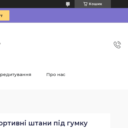
Кошик
"
редитування
Про нас
ортивні штани під гумку