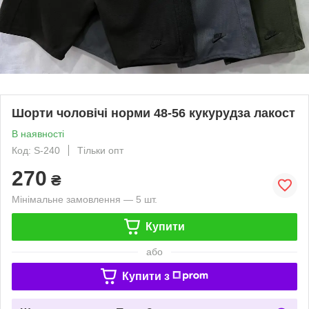
Шорти чоловічі норми 48-56 кукурудза лакост
В наявності
Код: S-240
Тільки опт
270
₴
Мінімальне замовлення — 5 шт.
Купити
або
Купити з