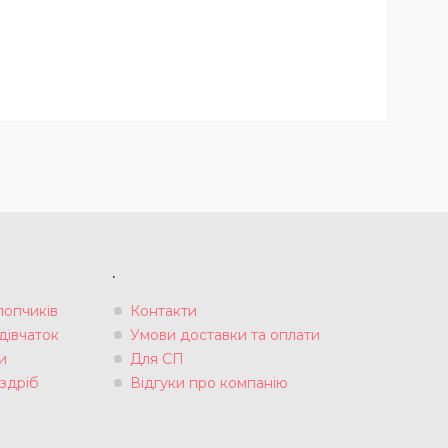
.
лопчиків
Контакти
дівчаток
Умови доставки та оплати
и
Для СП
здріб
Відгуки про компанію