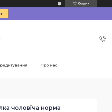
Кошик
"
редитування
Про нас
лка чоловіча норма