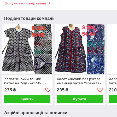
Всі умови повернення
Подібні товари компанії
Халат жіночий тонкий
Халат жіночий без рукава
Хала
батал на ґудзиках 58-66
на змійці батал Узбекістан
бата
235
235
210
₴
₴
Купити
Купити
Акційні пропозиції та новинки