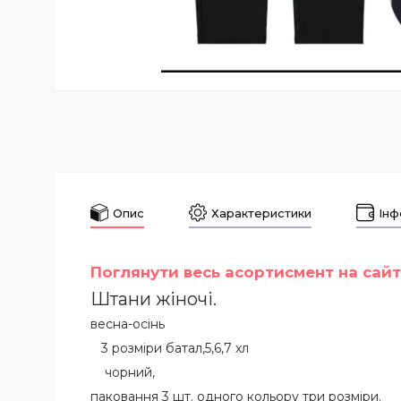
Опис
Характеристики
Інф
П
оглянути весь асортисмент на сайт
Штани жіночі.
весна-осінь
3 розміри батал,5,6,7 хл
чорний,
паковання 3 шт. одного кольору три розміри.