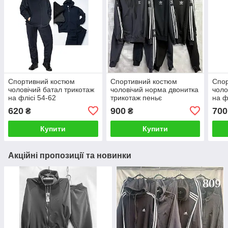
Спортивний костюм
Спортивний костюм
Спо
чоловічий батал трикотаж
чоловічий норма двонитка
чоло
на флісі 54-62
трикотаж пеньє
на ф
620
900
700
₴
₴
Купити
Купити
Акційні пропозиції та новинки