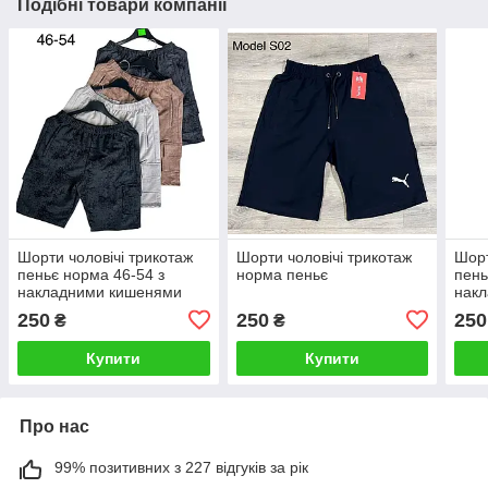
Подібні товари компанії
Шорти чоловічі трикотаж
Шорти чоловічі трикотаж
Шорт
пеньє норма 46-54 з
норма пеньє
пень
накладними кишенями
нак
мрамур
мра
250
250
250
₴
₴
Купити
Купити
Про нас
99% позитивних з 227 відгуків за рік