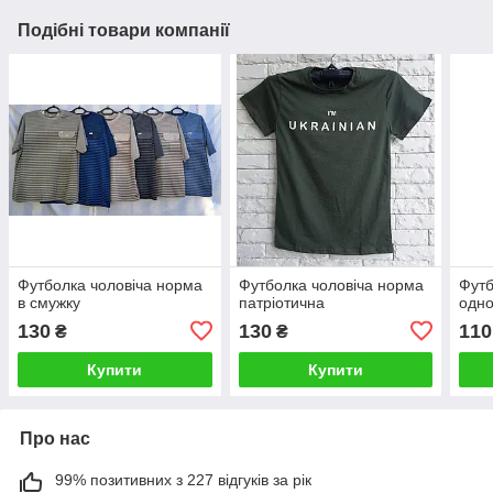
Подібні товари компанії
Футболка чоловіча норма
Футболка чоловіча норма
Футб
в смужку
патріотична
одно
130
130
110
₴
₴
Купити
Купити
Про нас
99% позитивних з 227 відгуків за рік