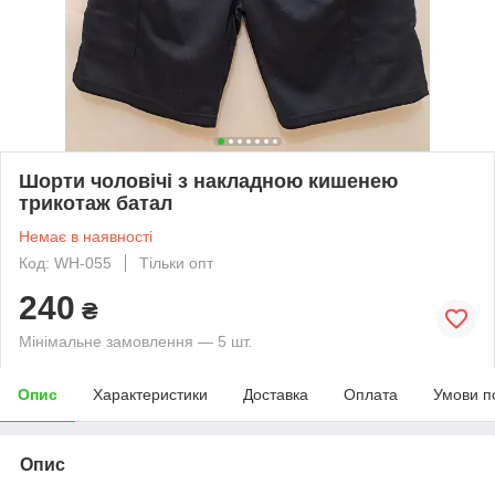
Шорти чоловічі з накладною кишенею
трикотаж батал
Немає в наявності
Код: WH-055
Тільки опт
240
₴
Мінімальне замовлення — 5 шт.
Опис
Характеристики
Доставка
Оплата
Умови п
Опис