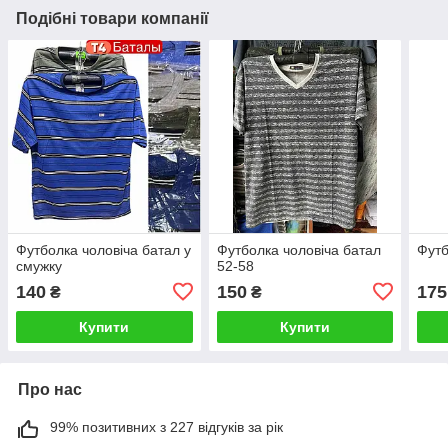
Подібні товари компанії
Футболка чоловіча батал у
Футболка чоловіча батал
Футб
смужку
52-58
140
150
175
₴
₴
Купити
Купити
Про нас
99% позитивних з 227 відгуків за рік