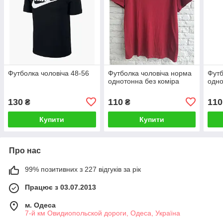
Футболка чоловіча 48-56
Футболка чоловіча норма
Футб
однотонна без коміра
одн
130
110
110
₴
₴
Купити
Купити
Про нас
99% позитивних з 227 відгуків за рік
Працює з 03.07.2013
м. Одеса
7-й км Овидиопольской дороги, Одеса, Україна