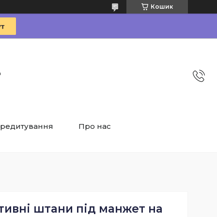
Кошик
"
редитування
Про нас
тивні штани під манжет на