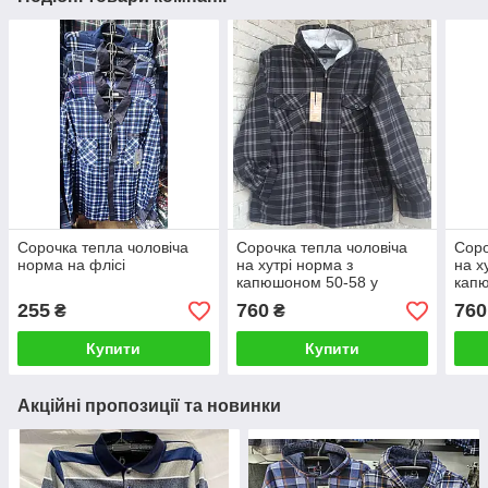
Сорочка тепла чоловіча
Сорочка тепла чоловіча
Соро
норма на флісі
на хутрі норма з
на х
капюшоном 50-58 у
капю
роздріб
розд
255
760
760
₴
₴
Купити
Купити
Акційні пропозиції та новинки