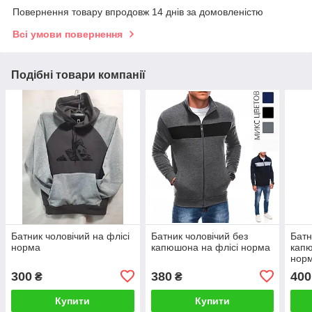
Повернення товару впродовж 14 днів за домовленістю
Всі умови повернення
Подібні товари компанії
Батник чоловічий на флісі
Батник чоловічий без
Батн
норма
капюшона на флісі норма
капю
нор
300
380
400
₴
₴
Купити
Купити