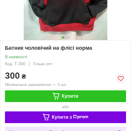
Батник чоловічий на флісі норма
В наявності
Код: Т-300
Тільки опт
300
₴
Мінімальне замовлення — 5 шт.
Купити
або
Купити з