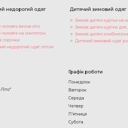
ий недорогий одяг
Дитячий зимовий одяг
Зимові дитячі куртки на х
чоловічі весна-літо
Зимові дитячі куртки для 
чоловічі на синтепоні
Зимові дитячі комбінезон
і сорочки
Дитячий зимовий одяг ро
чий недорогий одяг оптом
Графік роботи
Понеділок
-Літо"
Вівторок
Середа
Четвер
Пʼятниця
Субота