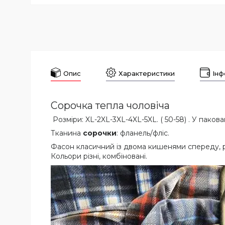
Опис
Характеристики
Інф
Сорочка тепла чоловіча
Розміри: XL-2XL-3XL-4XL-5XL. ( 50-58) . У паков
Тканина
сорочки
: фланель/фліс.
Фасон класичний із двома кишенями спереду, р
Кольори різні, комбіновані.