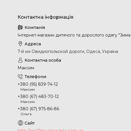
Інтернет-магазин дитячого та дорослого одягу "Зима
7-й км Овидиопольской дороги, Одеса, Україна
Максим
+380 (95) 839-74-12
Максим
+380 (67) 483-70-12
Максим
+380 (67) 975-86-86
Ольга
http://opt7km-zima-leto.com.ua