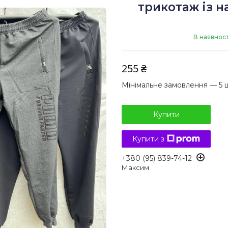
трикотаж із н
В наявност
255 ₴
Мінімальне замовлення — 5 
Купити
Купити з
+380 (95) 839-74-12
Максим