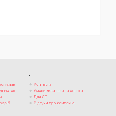
.
лопчиків
Контакти
дівчаток
Умови доставки та оплати
и
Для СП
здріб
Відгуки про компанію