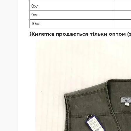
8хл
9хл
10хл
Жилетка продається тільки оптом (з