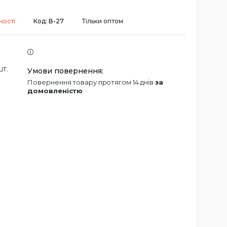
ності
Код:
В-27
Тільки оптом
шт.
повернення товару протягом 14 днів
за
домовленістю