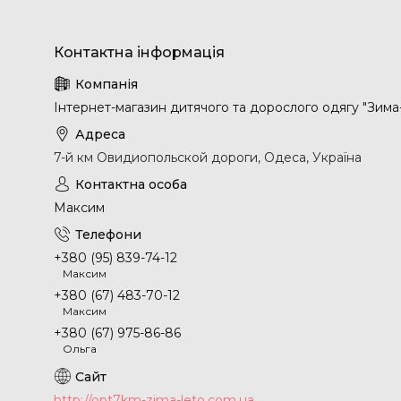
Інтернет-магазин дитячого та дорослого одягу "Зима
7-й км Овидиопольской дороги, Одеса, Україна
Максим
+380 (95) 839-74-12
Максим
+380 (67) 483-70-12
Максим
+380 (67) 975-86-86
Ольга
http://opt7km-zima-leto.com.ua