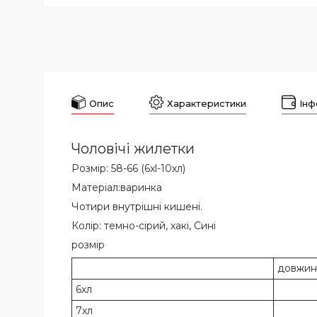
Опис
Характеристики
Інф
Чоловічі жилетки
Розмір: 58-66 (6xl-10хл)
Матеріал:варинка
Чотири внутрішні кишені.
Колір: темно-сірий, хакі, Сині
розмір
довжин
6хл
7хл