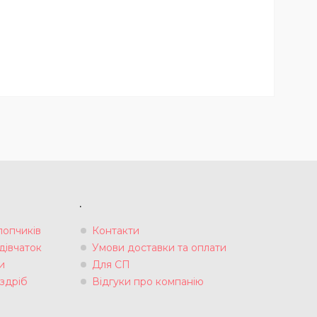
.
лопчиків
Контакти
дівчаток
Умови доставки та оплати
и
Для СП
здріб
Відгуки про компанію