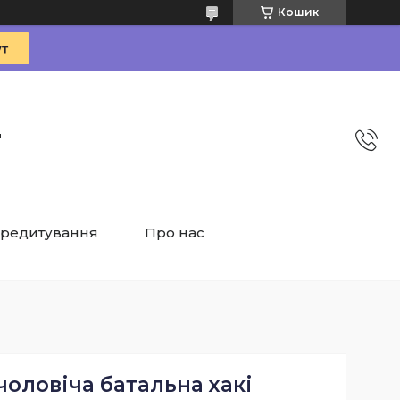
Кошик
"
редитування
Про нас
оловіча батальна хакі