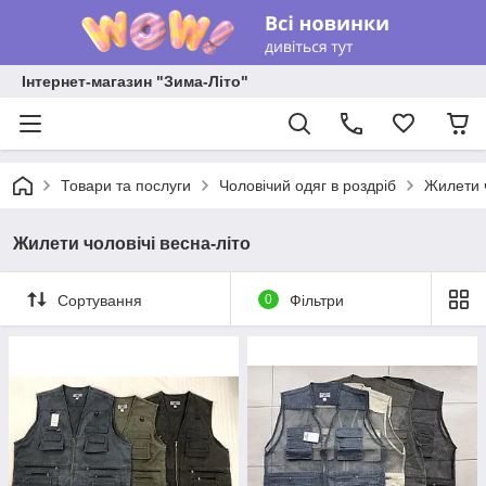
Інтернет-магазин "Зима-Літо"
Товари та послуги
Чоловічий одяг в роздріб
Жилети ч
Жилети чоловічі весна-літо
Сортування
0
Фільтри