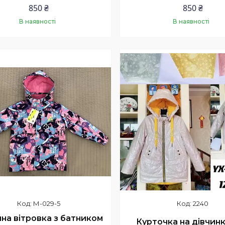
850 ₴
850 ₴
В наявності
В наявності
Купити
Купити
М-029-5
2240
на вітровка з батником
Курточка на дівчинк