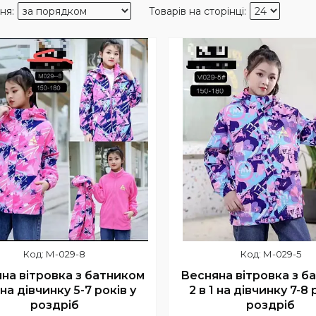
М-029-8
М-029-5
на вітровка з батником
Весняна вітровка з б
1 на дівчинку 5-7 років у
2 в 1 на дівчинку 7-8 
роздріб
роздріб