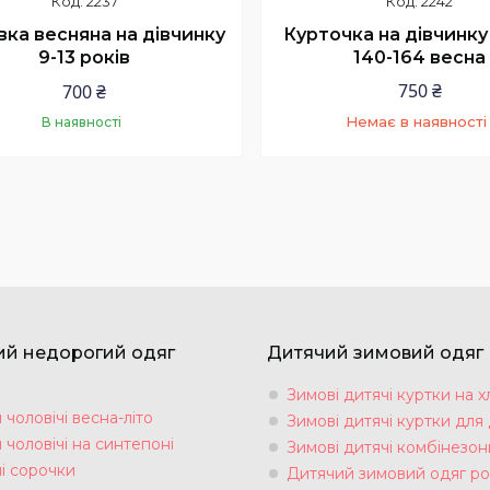
2237
2242
Курточка на дівчинку
вка весняна на дівчинку
140-164 весна
9-13 років
750 ₴
700 ₴
Немає в наявності
В наявності
+380 (95) 839-74-12
Купити
Максим
ий недорогий одяг
Дитячий зимовий одяг
Зимові дитячі куртки на х
чоловічі весна-літо
Зимові дитячі куртки для 
чоловічі на синтепоні
Зимові дитячі комбінезон
і сорочки
Дитячий зимовий одяг ро