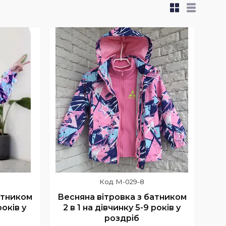
М-029-8
атником
Весняна вітровка з батником
років у
2 в 1 на дівчинку 5-9 років у
роздріб