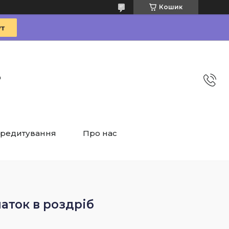
Кошик
"
редитування
Про нас
чаток в роздріб