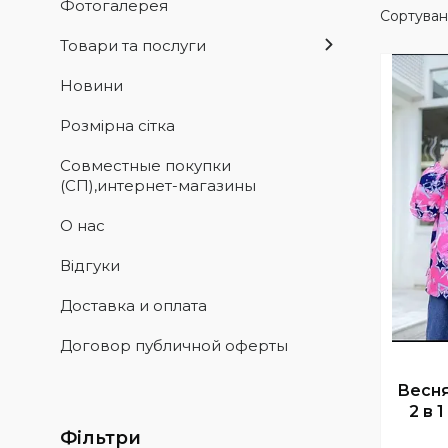
Фотогалерея
Товари та послуги
Новини
Розмiрна сiтка
Совместные покупки
(СП),интернет-магазины
О нас
Вiдгуки
Доставка и оплата
Договор публичной оферты
Весня
2 в 
Фільтри