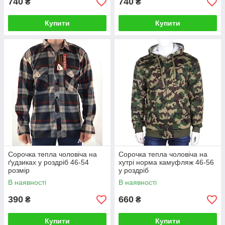
740
740
₴
₴
Купити
Купити
Сорочка тепла чоловіча на
Сорочка тепла чоловіча на
ґудзиках у роздріб 46-54
хутрі норма камуфляж 46-56
розмір
у роздріб
В наявності
В наявності
390
660
₴
₴
Купити
Купити