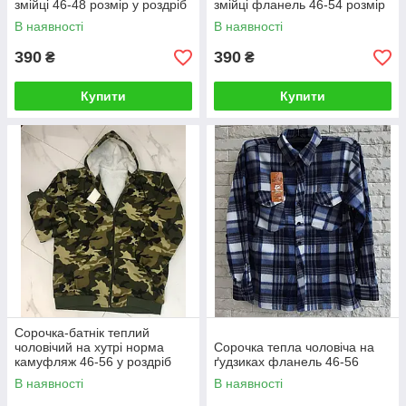
змійці 46-48 розмір у роздріб
змійці фланель 46-54 розмір
В наявності
В наявності
390
390
₴
₴
Купити
Купити
Сорочка-батнік теплий
чоловічий на хутрі норма
Сорочка тепла чоловіча на
камуфляж 46-56 у роздріб
ґудзиках фланель 46-56
В наявності
В наявності