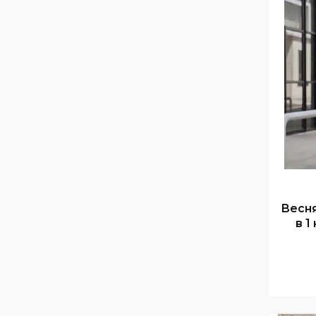
Весня
в 1