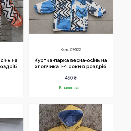
09522
сінь на
Куртка-парка весна-осінь на
роздріб
хлопчика 1-4 роки в роздріб
450 ₴
В наявності
Купити