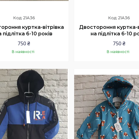
21А36
21А36
ороння куртка-вітрівка
Двостороння куртка-в
а підлітка 6-10 років
на підлітка 6-10 р
750 ₴
750 ₴
В наявності
В наявності
Купити
Купити