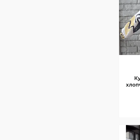
Ку
хлоп