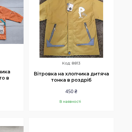
8813
чика
Вітровка на хлопчика дитяча
то в
тонка в роздріб
450 ₴
В наявності
Купити