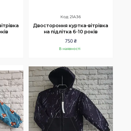
21А36
ітрівка
Двостороння куртка-вітрівка
оків
на підлітка 6-10 років
750 ₴
В наявності
Купити