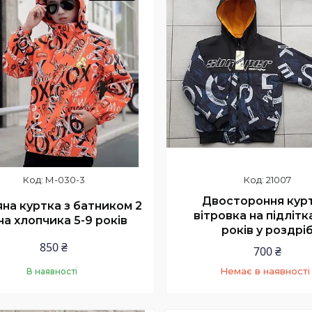
М-030-3
21007
Двостороння курт
на куртка з батником 2
вітровка на підлітка
 на хлопчика 5-9 років
років у роздрі
850 ₴
700 ₴
Немає в наявності
В наявності
+380 (95) 839-74-12