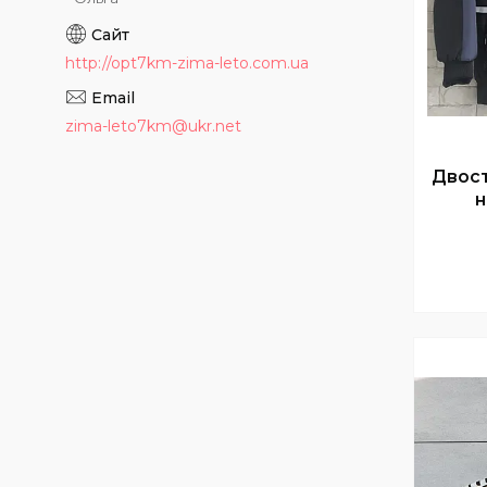
http://opt7km-zima-leto.com.ua
zima-leto7km@ukr.net
Двост
н