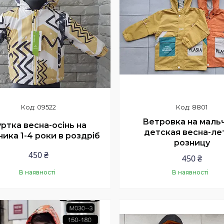
09522
8801
Ветровка на маль
ртка весна-осінь на
детская весна-ле
чика 1-4 роки в роздріб
розницу
450 ₴
450 ₴
В наявності
В наявності
Купити
Купити