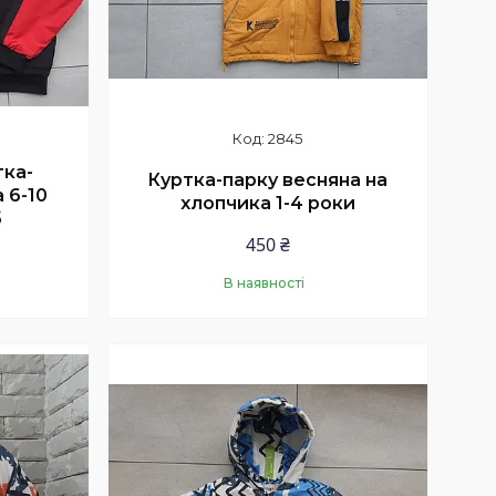
2845
ка-
Куртка-парку весняна на
 6-10
хлопчика 1-4 роки
б
450 ₴
В наявності
Купити