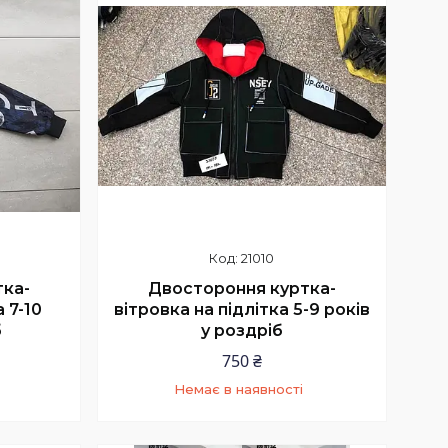
21010
ка-
Двостороння куртка-
 7-10
вітровка на підлітка 5-9 років
б
у роздріб
750 ₴
Немає в наявності
+380 (95) 839-74-12