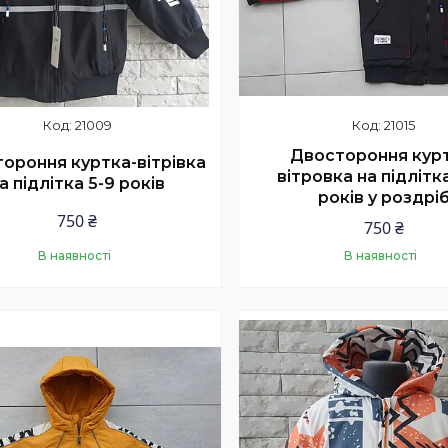
21009
21015
Двостороння курт
ороння куртка-вітрівка
вітровка на підлітка
а підлітка 5-9 років
років у роздрі
750 ₴
750 ₴
В наявності
В наявності
Купити
Купити