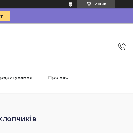
Кошик
"
редитування
Про нас
 хлопчиків