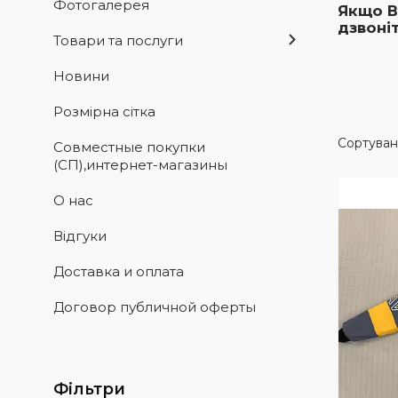
Фотогалерея
Якщо В
дзвоніт
Товари та послуги
Новини
Розмiрна сiтка
Совместные покупки
(СП),интернет-магазины
О нас
Вiдгуки
Доставка и оплата
Договор публичной оферты
Фільтри