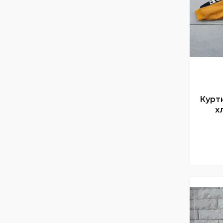
Куртк
х