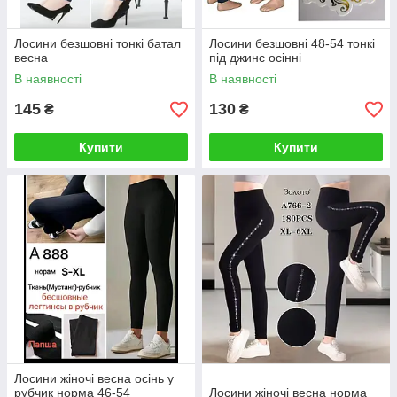
Лосини безшовні тонкі батал
Лосини безшовні 48-54 тонкі
весна
під джинс осінні
В наявності
В наявності
145
130
₴
₴
Купити
Купити
Лосини жіночі весна осінь у
рубчик норма 46-54
Лосини жіночі весна норма