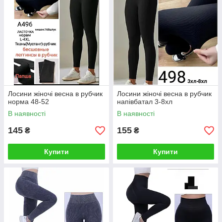
Лосини жіночі весна в рубчик
Лосини жіночі весна в рубчик
норма 48-52
напівбатал 3-8хл
В наявності
В наявності
145
155
₴
₴
Купити
Купити