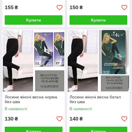
155
150
₴
₴
Купити
Купити
Лосини жіночі весна норма
Лосини жіночі весна батал
без шва
без шва
В наявності
В наявності
130
140
₴
₴
Купити
Купити